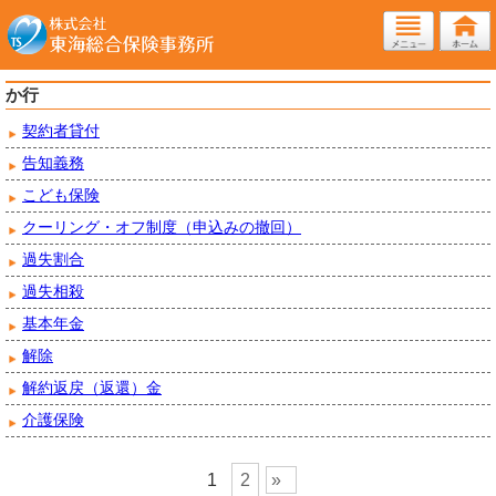
か行
契約者貸付
告知義務
こども保険
クーリング・オフ制度（申込みの撤回）
過失割合
過失相殺
基本年金
解除
解約返戻（返還）金
介護保険
1
2
»