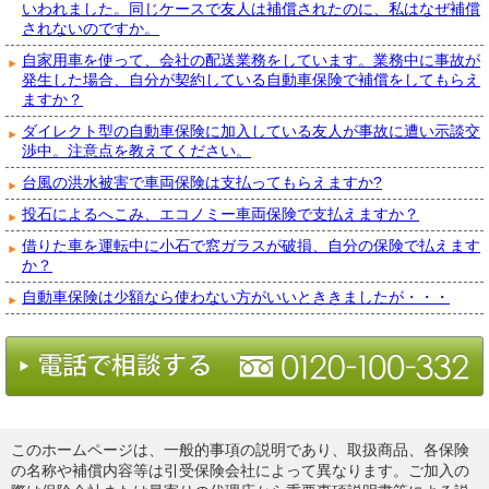
いわれました。同じケースで友人は補償されたのに、私はなぜ補償
されないのですか。
自家用車を使って、会社の配送業務をしています。業務中に事故が
発生した場合、自分が契約している自動車保険で補償をしてもらえ
ますか？
ダイレクト型の自動車保険に加入している友人が事故に遭い示談交
渉中。注意点を教えてください。
台風の洪水被害で車両保険は支払ってもらえますか?
投石によるへこみ、エコノミー車両保険で支払えますか？
借りた車を運転中に小石で窓ガラスが破損、自分の保険で払えます
か？
自動車保険は少額なら使わない方がいいとききましたが・・・
このホームページは、一般的事項の説明であり、取扱商品、各保険
の名称や補償内容等は引受保険会社によって異なります。ご加入の