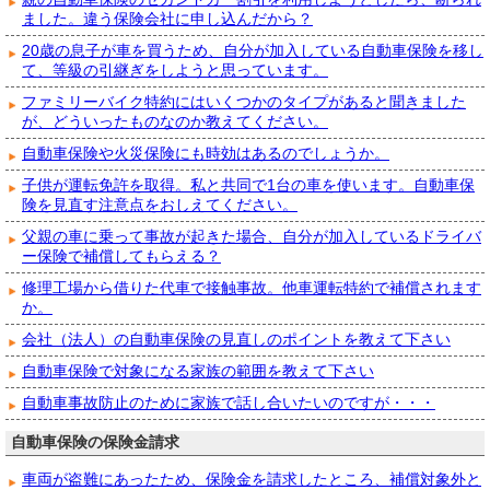
ました。違う保険会社に申し込んだから？
20歳の息子が車を買うため、自分が加入している自動車保険を移し
て、等級の引継ぎをしようと思っています。
ファミリーバイク特約にはいくつかのタイプがあると聞きました
が、どういったものなのか教えてください。
自動車保険や火災保険にも時効はあるのでしょうか。
子供が運転免許を取得。私と共同で1台の車を使います。自動車保
険を見直す注意点をおしえてください。
父親の車に乗って事故が起きた場合、自分が加入しているドライバ
ー保険で補償してもらえる？
修理工場から借りた代車で接触事故。他車運転特約で補償されます
か。
会社（法人）の自動車保険の見直しのポイントを教えて下さい
自動車保険で対象になる家族の範囲を教えて下さい
自動車事故防止のために家族で話し合いたいのですが・・・
自動車保険の保険金請求
車両が盗難にあったため、保険金を請求したところ、補償対象外と