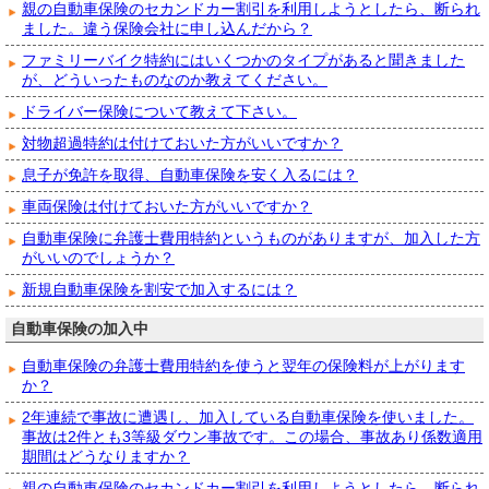
親の自動車保険のセカンドカー割引を利用しようとしたら、断られ
ました。違う保険会社に申し込んだから？
ファミリーバイク特約にはいくつかのタイプがあると聞きました
が、どういったものなのか教えてください。
ドライバー保険について教えて下さい。
対物超過特約は付けておいた方がいいですか？
息子が免許を取得、自動車保険を安く入るには？
車両保険は付けておいた方がいいですか？
自動車保険に弁護士費用特約というものがありますが、加入した方
がいいのでしょうか？
新規自動車保険を割安で加入するには？
自動車保険の加入中
自動車保険の弁護士費用特約を使うと翌年の保険料が上がります
か？
2年連続で事故に遭遇し、加入している自動車保険を使いました。
事故は2件とも3等級ダウン事故です。この場合、事故あり係数適用
期間はどうなりますか？
親の自動車保険のセカンドカー割引を利用しようとしたら、断られ