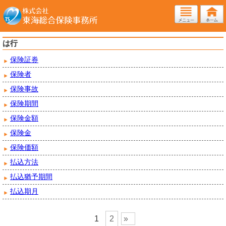
は行
保険証券
保険者
保険事故
保険期間
保険金額
保険金
保険価額
払込方法
払込猶予期間
払込期月
1
2
»