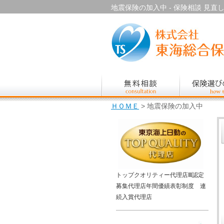
地震保険の加入中 - 保険相談 見直し.
ＨＯＭＥ
> 地震保険の加入中
トップクオリティー代理店Ⅲ認定
募集代理店年間優績表彰制度 連
続入賞代理店