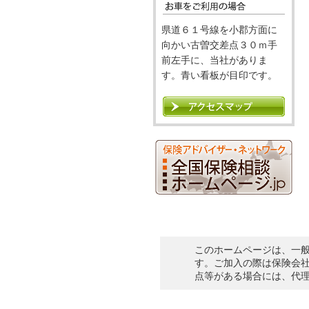
県道６１号線を小郡方面に
向かい古曽交差点３０ｍ手
前左手に、当社がありま
す。青い看板が目印です。
このホームページは、一
す。ご加入の際は保険会
点等がある場合には、代