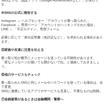
SMSよりも「認証アプリ（Google Authenticatorなど）」が安心で
す。
④SNSの公式に報告する
Instagram → ヘルプセンター「アカウントが乗っ取られた」
Facebook → 専用ページ「アカウントがハッキングされた場合」
LINE → 「不正ログイン」専用フォーム
必要に応じて「身分証明書（免許証など）」を求められる場合があり
ます。
⑤家族や友達に注意を伝える
乗っ取り犯が勝手にメッセージを送っている可能性があります。
「変なメッセージが届いても開かないでね」と連絡しておきましょ
う。
⑥他のサービスもチェック
乗っ取られたSNSと同じメールやパスワードを使っている場合は、全
て変更。
SNSに連携しているアプリやサービスも見直し、不要なものは削除。
⑦金銭被害があるときは金融機関・警察へ