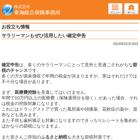
お役立ち情報
サラリーマンもぜひ活用したい確定申告
2024年02月26日
確定申告
は、多くのサラリーマンにとって意外と見過ごされがちな
節
税のチャンス
です。
多くの方が源泉徴収で年間の税金が決まりますが、実はそれだけでは
不十分な場合があります。
まず、
医療費控除
を見逃してはいけません。
年間で10万円以上の医療費（保険適用分を除く）があった場合、それ
は税金の控除対象になります。
これにはドラッグストアで買った風邪薬や頭痛薬、花粉症の薬や、湿
布なども含みます。
また子供も歯科矯正も対象になりますのできっちりレシートを集めれ
ばかなりの節税になりますよ。
また皆さんご存知の
ふるさと納税
も大きな節税対策です。