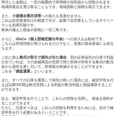
寄付した金額は、一定の範囲内で所得税や住民税から控除されます。
地域特産品を受け取ることもでき、地域貢献と節税を両立できます。
また、
小規模企業共済等
への加入も見逃せません。
これは自営業者向けの制度ですが、副業で自営業をしているサラリー
マンも利用可能です。
将来の備えと税金の節税に一石二鳥です。
さらに、
iDeCo（個人型確定拠出年金）
への加入もお勧めです。
こちらは所得控除が受けられるだけでなく、老後の資金形成にも役立
ちます。
これに加え
株式の取引で損失が出た場合
、別の証券会社の口座で利益
が出ていれば、その金融商品の売買で得た所得や所有する株式の配当
金から損失を差し引いて、所得税を軽減させることができます。
これを
「損益通算」
といいます。
また、すべての口座を通算して損失が残った場合には、確定申告を行
えば以降3年間は株式売買による利益や配当利益と損益通算すること
ができます。
以上、確定申告を行うことで、これらの控除を活用し、税金を節約す
ることができます。
ただし、注意すべきは、これらの控除を利用するためには、自分で確
定申告を行う必要があるということです。