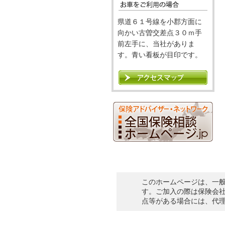
県道６１号線を小郡方面に
向かい古曽交差点３０ｍ手
前左手に、当社がありま
す。青い看板が目印です。
このホームページは、一
す。ご加入の際は保険会
点等がある場合には、代