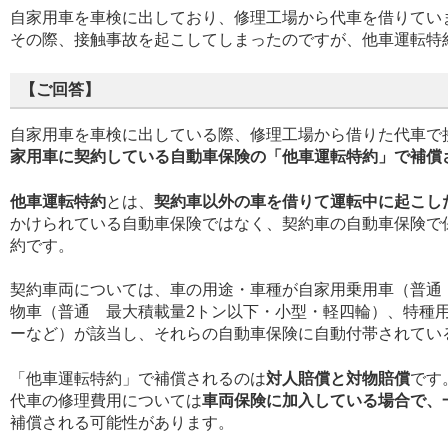
自家用車を車検に出しており、修理工場から代車を借りてい
その際、接触事故を起こしてしまったのですが、他車運転特
【ご回答】
自家用車を車検に出している際、修理工場から借りた代車で
家用車に契約している自動車保険の「他車運転特約」で補償
他車運転特約
とは、
契約車以外の車を借りて運転中に起こし
かけられている自動車保険ではなく、契約車の自動車保険で
約です。
契約車両については、車の用途・車種が自家用乗用車（普通
物車（普通 最大積載量2トン以下・小型・軽四輪）、特種
ーなど）が該当し、それらの自動車保険に自動付帯されてい
「他車運転特約」で補償されるのは
対人賠償と対物賠償
です
代車の修理費用については
車両保険に加入している場合で、
補償される可能性があります。