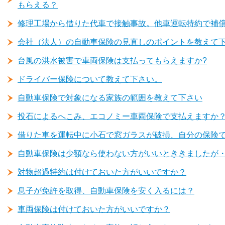
もらえる？
修理工場から借りた代車で接触事故。他車運転特約で補
会社（法人）の自動車保険の見直しのポイントを教えて
台風の洪水被害で車両保険は支払ってもらえますか?
ドライバー保険について教えて下さい。
自動車保険で対象になる家族の範囲を教えて下さい
投石によるへこみ、エコノミー車両保険で支払えますか
借りた車を運転中に小石で窓ガラスが破損、自分の保険
自動車保険は少額なら使わない方がいいとききましたが
対物超過特約は付けておいた方がいいですか？
息子が免許を取得、自動車保険を安く入るには？
車両保険は付けておいた方がいいですか？