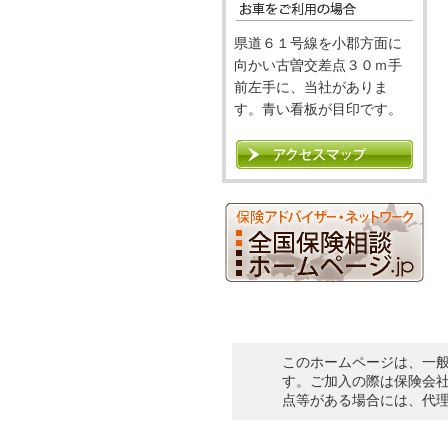
県道６１号線を小郡方面に
向かい古曽交差点３０ｍ手
前左手に、当社がありま
す。青い看板が目印です。
このホームページは、一
す。ご加入の際は保険会
点等がある場合には、代