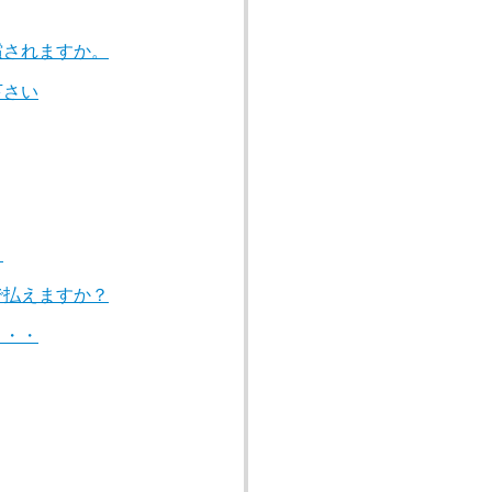
償されますか。
下さい
？
で払えますか？
・・・