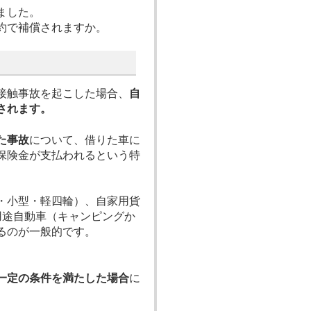
ました。
約で補償されますか。
接触事故を起こした場合、
自
されます。
た事故
について、借りた車に
保険金が支払われるという特
・小型・軽四輪）、自家用貨
用途自動車（キャンピングか
るのが一般的です。
。
一定の条件を満たした場合
に