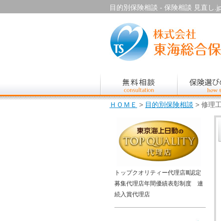
目的別保険相談 - 保険相談 見直し.j
ＨＯＭＥ
>
目的別保険相談
> 修理
トップクオリティー代理店Ⅲ認定
募集代理店年間優績表彰制度 連
続入賞代理店