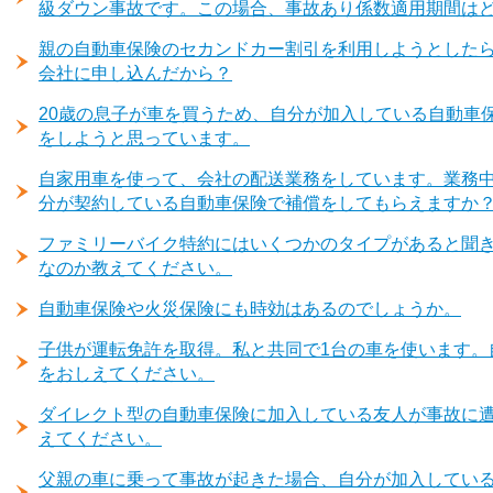
級ダウン事故です。この場合、事故あり係数適用期間は
親の自動車保険のセカンドカー割引を利用しようとした
会社に申し込んだから？
20歳の息子が車を買うため、自分が加入している自動車
をしようと思っています。
自家用車を使って、会社の配送業務をしています。業務
分が契約している自動車保険で補償をしてもらえますか
ファミリーバイク特約にはいくつかのタイプがあると聞
なのか教えてください。
自動車保険や火災保険にも時効はあるのでしょうか。
子供が運転免許を取得。私と共同で1台の車を使います。
をおしえてください。
ダイレクト型の自動車保険に加入している友人が事故に
えてください。
父親の車に乗って事故が起きた場合、自分が加入してい