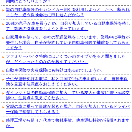
期間はどうなりますか？
親の自動車保険のセカンドカー割引を利用しようとしたら、断られ
ました。違う保険会社に申し込んだから？
20歳の息子が車を買うため、自分が加入している自動車保険を移し
て、等級の引継ぎをしようと思っています。
自家用車を使って、会社の配送業務をしています。業務中に事故が
発生した場合、自分が契約している自動車保険で補償をしてもらえ
ますか？
ファミリーバイク特約にはいくつかのタイプがあると聞きました
が、どういったものなのか教えてください。
自動車保険や火災保険にも時効はあるのでしょうか。
子供が運転免許を取得。私と共同で1台の車を使います。自動車保
険を見直す注意点をおしえてください。
ダイレクト型の自動車保険に加入している友人が事故に遭い示談交
渉中。注意点を教えてください。
父親の車に乗って事故が起きた場合、自分が加入しているドライバ
ー保険で補償してもらえる？
修理工場から借りた代車で接触事故。他車運転特約で補償されます
か。