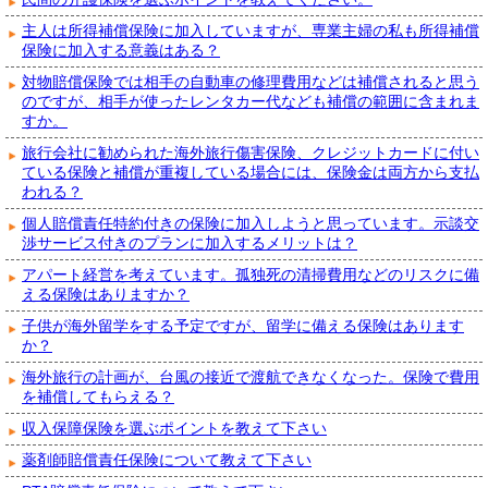
主人は所得補償保険に加入していますが、専業主婦の私も所得補償
保険に加入する意義はある？
対物賠償保険では相手の自動車の修理費用などは補償されると思う
のですが、相手が使ったレンタカー代なども補償の範囲に含まれま
すか。
旅行会社に勧められた海外旅行傷害保険、クレジットカードに付い
ている保険と補償が重複している場合には、保険金は両方から支払
われる？
個人賠償責任特約付きの保険に加入しようと思っています。示談交
渉サービス付きのプランに加入するメリットは？
アパート経営を考えています。孤独死の清掃費用などのリスクに備
える保険はありますか？
子供が海外留学をする予定ですが、留学に備える保険はあります
か？
海外旅行の計画が、台風の接近で渡航できなくなった。保険で費用
を補償してもらえる？
収入保障保険を選ぶポイントを教えて下さい
薬剤師賠償責任保険について教えて下さい