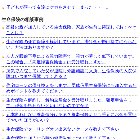
子どもが誤って友達にケガをさせてしまった・・・。
生命保険の相談事例
高齢の親が加入している生命保険、家族が生前に確認しておくべき
ことは？
生命保険の死亡保障を検討しています。掛け金が掛け捨てにならな
い、方法はありますか？
友人が眼瞼下垂による視力障害で、視力が著しく低下しています。
この場合、「高度障害保険金」は受け取れますか。
病気で入院していた父が退院し介護施設に入所。生命保険の入院保
障はいつまで保障してくれる？
住宅ローンの借り換えをします。団体信用生命保険にも加入するた
めポイントを教えてください。
生命保険を解約し、解約返戻金を受け取りました。確定申告をし
て、税金を払わないといけないのですか？
元本割れしない養老保険はある？養老保険よりも手元にお金を置い
ておいたほうがいい？
生命保険でクーリングオフ出来ないケースを教えて下さい
生命保険に加入する時の健康告知について教えて下さい