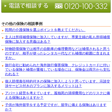
その他の保険の相談事例
民間の介護保険を選ぶポイントを教えてください。
主人は所得補償保険に加入していますが、専業主婦の私も所得補償
保険に加入する意義はある？
対物賠償保険では相手の自動車の修理費用などは補償されると思う
のですが、相手が使ったレンタカー代なども補償の範囲に含まれま
すか。
旅行会社に勧められた海外旅行傷害保険、クレジットカードに付い
ている保険と補償が重複している場合には、保険金は両方から支払
われる？
個人賠償責任特約付きの保険に加入しようと思っています。示談交
渉サービス付きのプランに加入するメリットは？
アパート経営を考えています。孤独死の清掃費用などのリスクに備
える保険はありますか？
子供が海外留学をする予定ですが、留学に備える保険はあります
か？