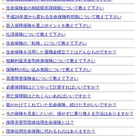
生命保険金の相続税非課税額について教えて下さい
平成24年度から変わる生命保険料控除について教えて下さい
収入保障保険を選ぶポイントを教えて下さい
払済保険について教えて下さい
生命保険の「転換」について教えて下さい
生命保険を活用した退職金積立てとはどんなものですか？
低解約返戻金型終身保険について教えて下さい
保険料の払い込み免除について教えて下さい
高度障害保険金について教えて下さい
必要保障額はどうやって計算すればいいですか？
死亡保障額はどれくらいあればいいですか？
親がかけてくれていた生命保険、続けた方がいいですか？
今の保険を見直したいが、損せずに乗り換える方法はありますか？
保障充実型団体信用生命保険とは？
団体信用生命保険に代わるものはありますか？