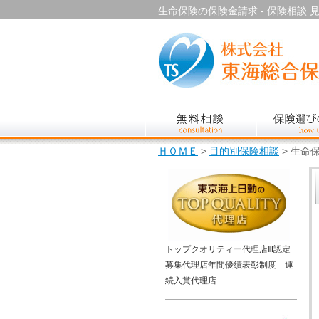
生命保険の保険金請求 - 保険相談 見直
ＨＯＭＥ
>
目的別保険相談
> 生命
トップクオリティー代理店Ⅲ認定
募集代理店年間優績表彰制度 連
続入賞代理店