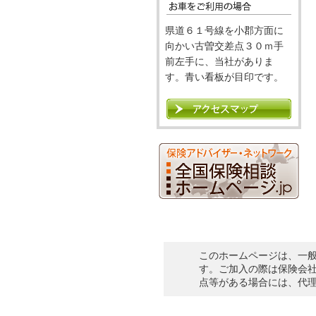
県道６１号線を小郡方面に
向かい古曽交差点３０ｍ手
前左手に、当社がありま
す。青い看板が目印です。
このホームページは、一
す。ご加入の際は保険会
点等がある場合には、代