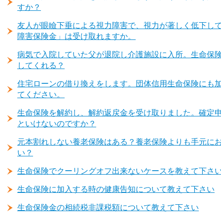
すか？
友人が眼瞼下垂による視力障害で、視力が著しく低下し
障害保険金」は受け取れますか。
病気で入院していた父が退院し介護施設に入所。生命保
してくれる？
住宅ローンの借り換えをします。団体信用生命保険にも
てください。
生命保険を解約し、解約返戻金を受け取りました。確定
といけないのですか？
元本割れしない養老保険はある？養老保険よりも手元に
い？
生命保険でクーリングオフ出来ないケースを教えて下さ
生命保険に加入する時の健康告知について教えて下さい
生命保険金の相続税非課税額について教えて下さい